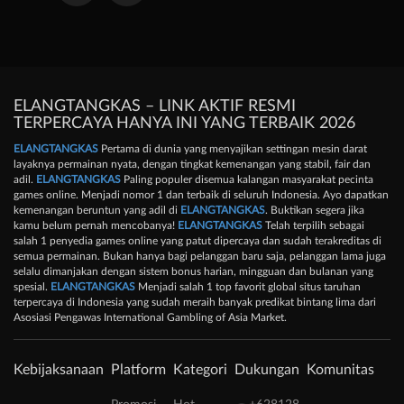
ELANGTANGKAS – LINK AKTIF RESMI
TERPERCAYA HANYA INI YANG TERBAIK 2026
ELANGTANGKAS
Pertama di dunia yang menyajikan settingan mesin darat
layaknya permainan nyata, dengan tingkat kemenangan yang stabil, fair dan
adil.
ELANGTANGKAS
Paling populer disemua kalangan masyarakat pecinta
games online. Menjadi nomor 1 dan terbaik di seluruh Indonesia. Ayo dapatkan
kemenangan beruntun yang adil di
ELANGTANGKAS
. Buktikan segera jika
kamu belum pernah mencobanya!
ELANGTANGKAS
Telah terpilih sebagai
salah 1 penyedia games online yang patut dipercaya dan sudah terakreditas di
semua permainan. Bukan hanya bagi pelanggan baru saja, pelanggan lama juga
selalu dimanjakan dengan sistem bonus harian, mingguan dan bulanan yang
spesial.
ELANGTANGKAS
Menjadi salah 1 top favorit global situs taruhan
terpercaya di Indonesia yang sudah meraih banyak predikat bintang lima dari
Asosiasi Pengawas International Gambling of Asia Market.
Kebijaksanaan
Platform
Kategori
Dukungan
Komunitas