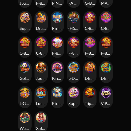
JiXiangRuYi(H5)
F-88Treasures(H5)
PINE OF PLINKO 2
FA DA CAI(H5)
G-BloomingRiches
MANEKI NEKO(H5)
Super Ace2+
Dragon Arena
Plinko2
(H5)Outlawed Heroes
C-88Drum(H5)
C-88Flower(H5)
C-88Riches(H5)
C-88Treasures(H5)
F-88Diamond(H5)
F-88Drum(H5)
F-88Flower(H5)
F-88Riches(H5)
Gold Panda(H5)
JourneyToTheWest
King-777
L-DragonRiches
L-EmperorTreasure
L-EyesOfFortune
L-GoldenToad
LuckyFish
Plinko3
Super Ace+
Triple Fish(H5)
VIP Club
Water Margin(H5)
XiBoBA