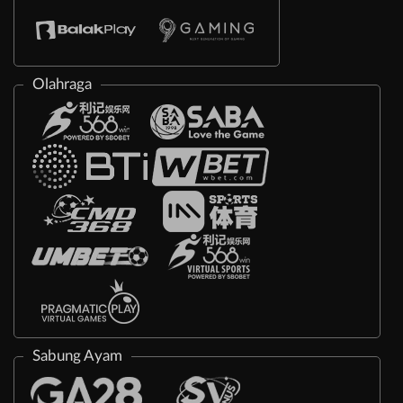
Olahraga
Sabung Ayam