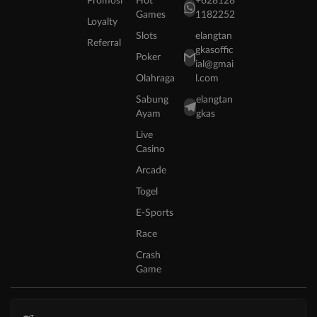
Promosi
Hot
+628128
Games
1182252
Loyalty
Slots
elangtan
Referral
gkasoffic
Poker
ial@gmai
Olahraga
l.com
Sabung
elangtan
Ayam
gkas
Live
Casino
Arcade
Togel
E-Sports
Race
Crash
Game