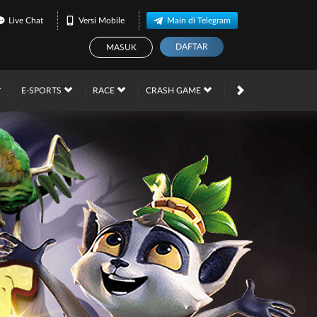
Live Chat
Versi Mobile
Main di Telegram
DAFTAR
MASUK
PROMOSI
E-SPORTS
RACE
CRASH GAME