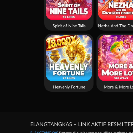
Spirit of Nine Tails
Heavenly Fortune
More & More L
ELANGTANGKAS – LINK AKTIF RESMI TE
ELANGTANGKAS
Pertama di dunia yang menyajikan settingan mes