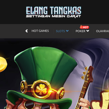
HOT GAMES
SLOTS
POKER
OLAHRA