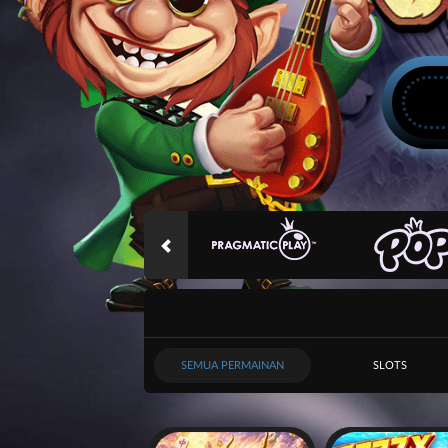
SEMUA PERMAINAN
SLOTS