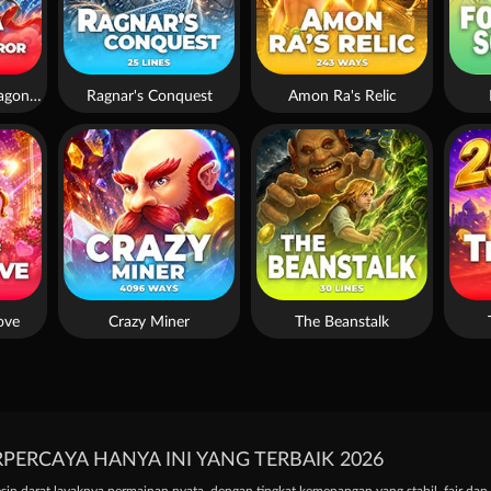
Nezha And The Dragon Emperor
Ragnar's Conquest
Amon Ra's Relic
ove
Crazy Miner
The Beanstalk
RPERCAYA HANYA INI YANG TERBAIK 2026
in darat layaknya permainan nyata, dengan tingkat kemenangan yang stabil, fair dan 