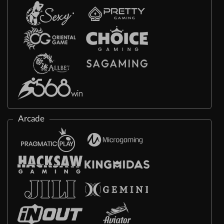
Arcade