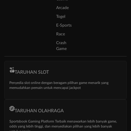
Arcade
Togel
E-Sports
Race
Crash
Game
TARUHAN SLOT
Penyedia slot online dengan beragam pilihan game menarik yang
memudahkan pemain untuk mencapai jackpot
TARUHAN OLAHRAGA
Sportsbook Gaming Platform Terbaik menawarkan lebih banyak game,
odds yang lebih tinggi, dan menyediakan pilihan yang lebih banyak