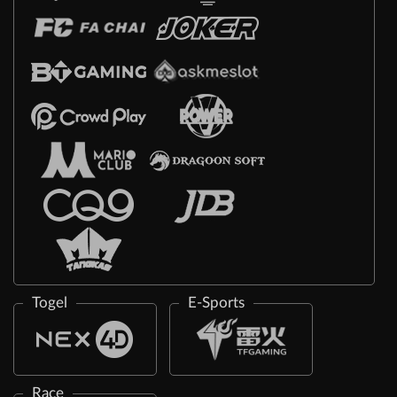
Togel
E-Sports
Race